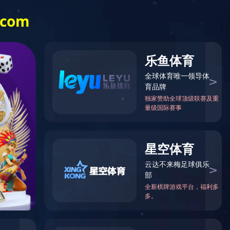
中
星空online（中国）