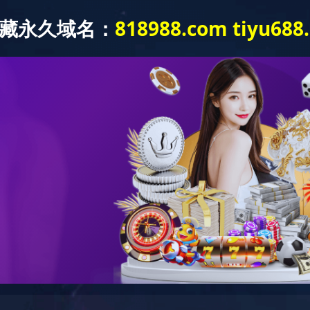
我们
服务内容
技术平台
信息中心
加入汉腾