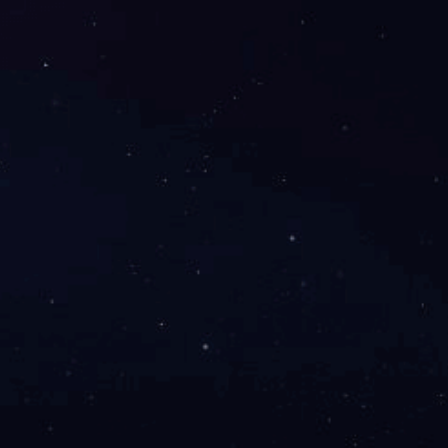
报价
关注汉腾